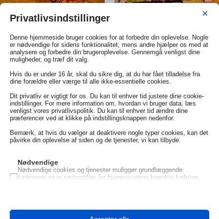
×
Privatlivsindstillinger
Denne hjemmeside bruger cookies for at forbedre din oplevelse. Nogle
er nødvendige for sidens funktionalitet, mens andre hjælper os med at
analysere og forbedre din brugeroplevelse. Gennemgå venligst dine
muligheder, og træf dit valg.
Hvis du er under 16 år, skal du sikre dig, at du har fået tilladelse fra
dine forældre eller værge til alle ikke-essentielle cookies.
Dit privatliv er vigtigt for os. Du kan til enhver tid justere dine cookie-
indstillinger. For mere information om, hvordan vi bruger data, læs
venligst vores privatlivspolitik. Du kan til enhver tid ændre dine
præferencer ved at klikke på indstillingsknappen nedenfor.
Bemærk, at hvis du vælger at deaktivere nogle typer cookies, kan det
påvirke din oplevelse af siden og de tjenester, vi kan tilbyde.
Nødvendige
Nødvendige cookies og tjenester muliggør grundlæggende
funktioner og er nødvendige for hjemmesidens korrekte funktion.
Disse cookies og tjenester kræver ikke brugertilladelse ifølge
GDPR.
Vis detaljer
Analyse
Accepter alle