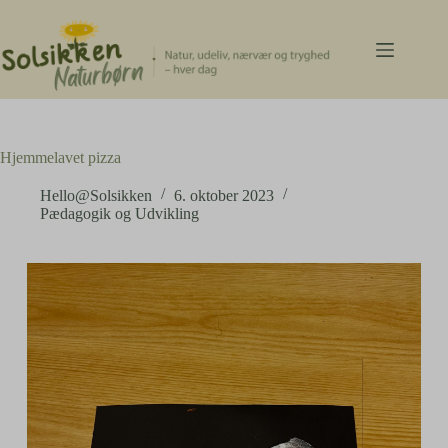
Fortsæt
til
indhold
Hjemmelavet pizza
Hello@Solsikken
6. oktober 2023
Pædagogik og Udvikling