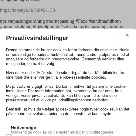
https://faxenyt.dk/?Id=21138
#privatpasningsordning #børnepasning #Faxe #sundmadtilbørn
#børneudvikling #hjemligmiljø #solsikkenprivatpasningsordning
#ledigepladser #morgermadtilbørn #varmmadtilbørn
×
Privatlivsindstillinger
#naturogmotoriktilbørn #sanserogudviklingtilbørn
Denne hjemmeside bruger cookies for at forbedre din oplevelse. Nogle
er nødvendige for sidens funktionalitet, mens andre hjælper os med at
analysere og forbedre din brugeroplevelse. Gennemgå venligst dine
muligheder, og træf dit valg.
Hvis du er under 16 år, skal du sikre dig, at du har fået tilladelse fra
dine forældre eller værge til alle ikke-essentielle cookies.
Skriv et svar
Du skal være
logget ind
for at skrive en kommentar.
Dit privatliv er vigtigt for os. Du kan til enhver tid justere dine cookie-
indstillinger. For mere information om, hvordan vi bruger data, læs
venligst vores privatlivspolitik. Du kan til enhver tid ændre dine
præferencer ved at klikke på indstillingsknappen nedenfor.
Bemærk, at hvis du vælger at deaktivere nogle typer cookies, kan det
påvirke din oplevelse af siden og de tjenester, vi kan tilbyde.
Ledige pladser i Solsikken Naturbørn
Leder I efter en tryg, hjemlig og naturnær pasningsordning i
Nødvendige
Nødvendige cookies og tjenester muliggør grundlæggende
Faxe?