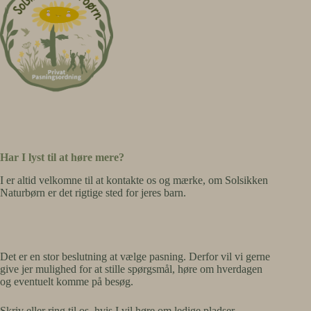
maps.gstatic.com
api.answerly.io
secure.gravatar.com
d3gt1urn7320t9.cloudfront.net
fcdn.answerly.io
fx_profilematching.safetoopen.com
newassets.hcaptcha.com
optimize-v2.b-cdn.net
optimizerwpc.b-cdn.net
re.answerly.io
Har I lyst til at høre mere?
solsikkenprivatpas13425.zapwp.com
I er altid velkomne til at kontakte os og mærke, om Solsikken
static.xx.fbcdn.net
Naturbørn er det rigtige sted for jeres barn.
storage.googleapis.com
www.gstatic.com
www.hcaptcha.com
Det er en stor beslutning at vælge pasning. Derfor vil vi gerne
give jer mulighed for at stille spørgsmål, høre om hverdagen
og eventuelt komme på besøg.
Skriv eller ring til os, hvis I vil høre om ledige pladser,