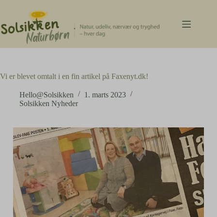
Fortsæt
til
indhold
Vi er blevet omtalt i en fin artikel på Faxenyt.dk!
Hello@Solsikken
1. marts 2023
Solsikken Nyheder