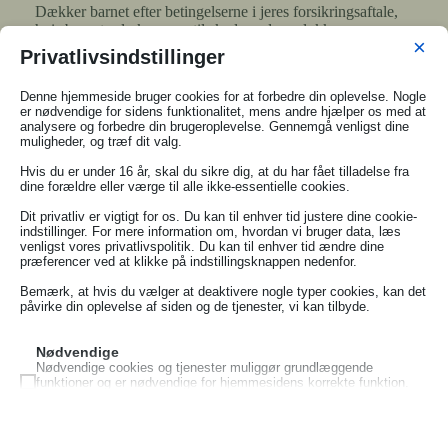
Dækker barnet efter betingelserne i jeres forsikringsaftale,
hvis barnet selv kommer til skade ved en ulykke.
×
Privatlivsindstillinger
Privat ansvarsforsikring
Denne hjemmeside bruger cookies for at forbedre din oplevelse. Nogle
Kan dække, hvis barnet efter gældende regler bliver
er nødvendige for sidens funktionalitet, mens andre hjælper os med at
ansvarligt for at have gjort skade på andre eller deres ting.
analysere og forbedre din brugeroplevelse. Gennemgå venligst dine
muligheder, og træf dit valg.
Vi anbefaler, at I undersøger begge dele hos jeres eget
Hvis du er under 16 år, skal du sikre dig, at du har fået tilladelse fra
forsikringsselskab.
dine forældre eller værge til alle ikke-essentielle cookies.
Dit privatliv er vigtigt for os. Du kan til enhver tid justere dine cookie-
indstillinger. For mere information om, hvordan vi bruger data, læs
venligst vores privatlivspolitik. Du kan til enhver tid ændre dine
præferencer ved at klikke på indstillingsknappen nedenfor.
Bemærk, at hvis du vælger at deaktivere nogle typer cookies, kan det
påvirke din oplevelse af siden og de tjenester, vi kan tilbyde.
Nødvendige
Nødvendige cookies og tjenester muliggør grundlæggende
funktioner og er nødvendige for hjemmesidens korrekte funktion.
Disse cookies og tjenester kræver ikke brugertilladelse ifølge
GDPR.
Vis detaljer