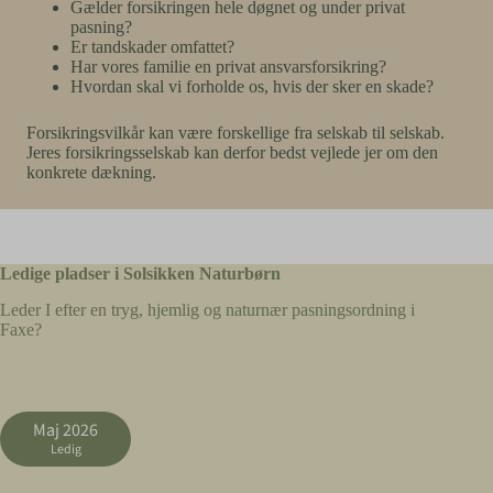
Gælder forsikringen hele døgnet og under privat
fcdn.answerly.io
pasning?
fx_profilematching.safetoopen.com
Er tandskader omfattet?
Har vores familie en privat ansvarsforsikring?
newassets.hcaptcha.com
Hvordan skal vi forholde os, hvis der sker en skade?
optimize-v2.b-cdn.net
optimizerwpc.b-cdn.net
Forsikringsvilkår kan være forskellige fra selskab til selskab.
Jeres forsikringsselskab kan derfor bedst vejlede jer om den
re.answerly.io
konkrete dækning.
solsikkenprivatpas13425.zapwp.com
static.xx.fbcdn.net
storage.googleapis.com
Ledige pladser i Solsikken Naturbørn
www.gstatic.com
www.hcaptcha.com
Leder I efter en tryg, hjemlig og naturnær pasningsordning i
Faxe?
Maj 2026
Ledig